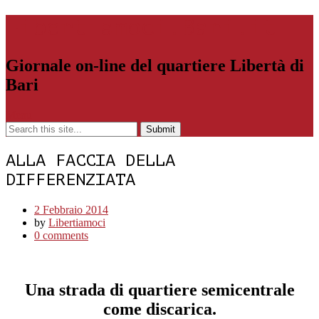
Libertiamoci.Bari.it
Giornale on-line del quartiere Libertà di
Bari
Menu
ALLA FACCIA DELLA
DIFFERENZIATA
2 Febbraio 2014
by
Libertiamoci
0 comments
Una strada di quartiere semicentrale
come discarica.