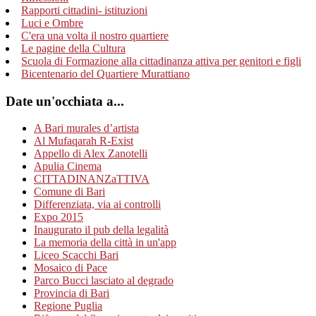
Rapporti cittadini- istituzioni
Luci e Ombre
C'era una volta il nostro quartiere
Le pagine della Cultura
Scuola di Formazione alla cittadinanza attiva per genitori e figli
Bicentenario del Quartiere Murattiano
Date un'occhiata a...
A Bari murales d’artista
Al Mufaqarah R-Exist
Appello di Alex Zanotelli
Apulia Cinema
CITTADINANZaTTIVA
Comune di Bari
Differenziata, via ai controlli
Expo 2015
Inaugurato il pub della legalità
La memoria della città in un'app
Liceo Scacchi Bari
Mosaico di Pace
Parco Bucci lasciato al degrado
Provincia di Bari
Regione Puglia