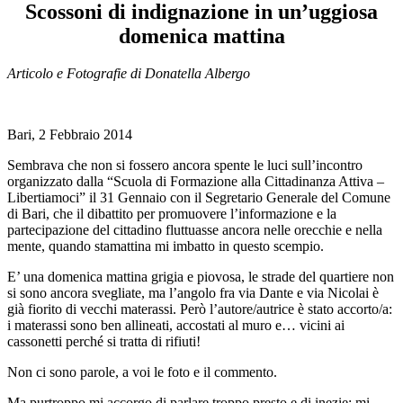
Scossoni di indignazione in un’uggiosa
domenica mattina
Articolo e Fotografie di Donatella Albergo
Bari, 2 Febbraio 2014
Sembrava che non si fossero ancora spente le luci sull’incontro
organizzato dalla “Scuola di Formazione alla Cittadinanza Attiva –
Libertiamoci” il 31 Gennaio con il Segretario Generale del Comune
di Bari, che il dibattito per promuovere l’informazione e la
partecipazione del cittadino fluttuasse ancora nelle orecchie e nella
mente, quando stamattina mi imbatto in questo scempio.
E’ una domenica mattina grigia e piovosa, le strade del quartiere non
si sono ancora svegliate, ma l’angolo fra via Dante e via Nicolai è
già fiorito di vecchi materassi. Però l’autore/autrice è stato accorto/a:
i materassi sono ben allineati, accostati al muro e… vicini ai
cassonetti perché si tratta di rifiuti!
Non ci sono parole, a voi le foto e il commento.
Ma purtroppo mi accorgo di parlare troppo presto e di inezie: mi