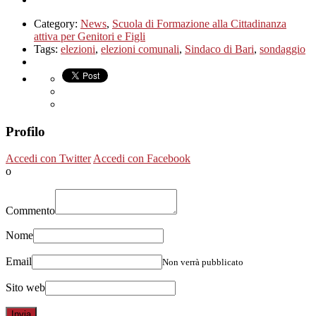
Category:
News
,
Scuola di Formazione alla Cittadinanza
attiva per Genitori e Figli
Tags:
elezioni
,
elezioni comunali
,
Sindaco di Bari
,
sondaggio
Profilo
Accedi con Twitter
Accedi con Facebook
o
Commento
Nome
Email
Non verrà pubblicato
Sito web