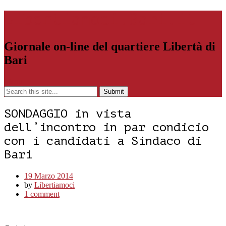
Libertiamoci.Bari.it
Giornale on-line del quartiere Libertà di
Bari
Menu
SONDAGGIO in vista
dell’incontro in par condicio
con i candidati a Sindaco di
Bari
19 Marzo 2014
by
Libertiamoci
1 comment