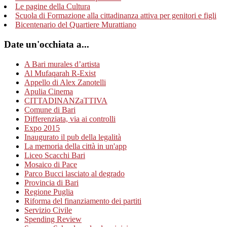
Le pagine della Cultura
Scuola di Formazione alla cittadinanza attiva per genitori e figli
Bicentenario del Quartiere Murattiano
Date un'occhiata a...
A Bari murales d’artista
Al Mufaqarah R-Exist
Appello di Alex Zanotelli
Apulia Cinema
CITTADINANZaTTIVA
Comune di Bari
Differenziata, via ai controlli
Expo 2015
Inaugurato il pub della legalità
La memoria della città in un'app
Liceo Scacchi Bari
Mosaico di Pace
Parco Bucci lasciato al degrado
Provincia di Bari
Regione Puglia
Riforma del finanziamento dei partiti
Servizio Civile
Spending Review