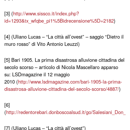
[3] (
http://www.sissco.it/index.php?
id=1293&tx_wfqbe_pi1%5Bidrecensione%5D=2182
)
[4] (Uliano Lucas – “La città all’ovest” – saggio “Dietro il
muro rosso” di Vito Antonio Leuzzi)
[5] Bari 1905. La prima disastrosa alluvione cittadina del
secolo scorso – articolo di Nicola Mascellaro apparso
su: LSDmagazine il 12 maggio
2010 (
http://www.lsdmagazine.com/bari-1905-la-prima-
disastrosa-alluvione-cittadina-del-secolo-scorso/4887/
)
[6]
(
http://redentorebari.donboscoalsud.it/go/Salesiani_Don_
[7] (Uliano Lucas – “La città all’ovest”)