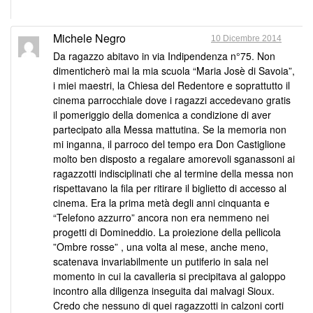
Michele Negro
10 Dicembre 2014
Da ragazzo abitavo in via Indipendenza n°75. Non
dimenticherò mai la mia scuola “Maria Josè di Savoia”,
i miei maestri, la Chiesa del Redentore e soprattutto il
cinema parrocchiale dove i ragazzi accedevano gratis
il pomeriggio della domenica a condizione di aver
partecipato alla Messa mattutina. Se la memoria non
mi inganna, il parroco del tempo era Don Castiglione
molto ben disposto a regalare amorevoli sganassoni ai
ragazzotti indisciplinati che al termine della messa non
rispettavano la fila per ritirare il biglietto di accesso al
cinema. Era la prima metà degli anni cinquanta e
“Telefono azzurro” ancora non era nemmeno nei
progetti di Domineddio. La proiezione della pellicola
”Ombre rosse” , una volta al mese, anche meno,
scatenava invariabilmente un putiferio in sala nel
momento in cui la cavalleria si precipitava al galoppo
incontro alla diligenza inseguita dai malvagi Sioux.
Credo che nessuno di quei ragazzotti in calzoni corti