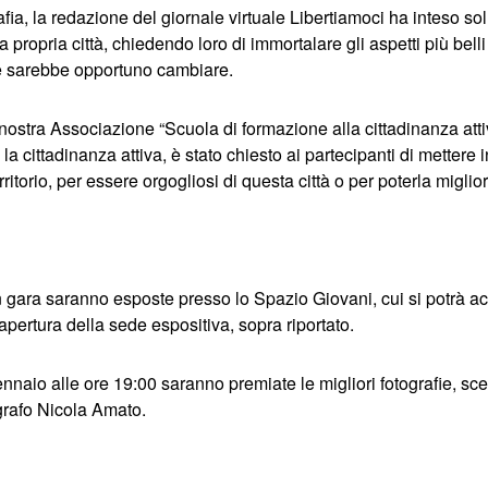
afia, la redazione del giornale virtuale Libertiamoci ha inteso sol
la propria città, chiedendo loro di immortalare gli aspetti più bell
he sarebbe opportuno cambiare.
a nostra Associazione “Scuola di formazione alla cittadinanza atti
la cittadinanza attiva, è stato chiesto ai partecipanti di mettere 
ritorio, per essere orgogliosi di questa città o per poterla miglio
 in gara saranno esposte presso lo
Spazio Giovani
, cui si potrà 
apertura della sede espositiva, sopra riportato.
nnaio alle ore 19:00
saranno premiate le migliori fotografie, sce
grafo Nicola Amato.