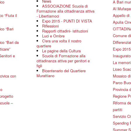
News
ico
A Bari mura
ASSOCIAZIONE Scuola di
Al Mufaqar
Formazione alla cittadinanza attiva
o “Fiuta il
Appello di 
- Libertiamoci
Expo 2015 - PUNTI DI VISTA
Apulia Ci
Riflessioni
co “Bari
CITTADIN
Rapporti cittadini- istituzioni
Comune di
Luci e Ombre
C'era una volta il nostro
co “Bari da
Differenziat
quartiere
ticare”
Expo 2015
Le pagine della Cultura
Genitori e
Scuola di Formazione alla
Inaugurato 
cittadinanza attiva per genitori e
La memoria
figli
Liceo Scac
Bicentenario del Quartiere
Murattiano
civica con
Mosaico d
Parco Bucc
to
Provincia d
 progetto
Regione P
 scuole –
Riforma de
partiti
Servizio Ci
Spending 
Summer Sch