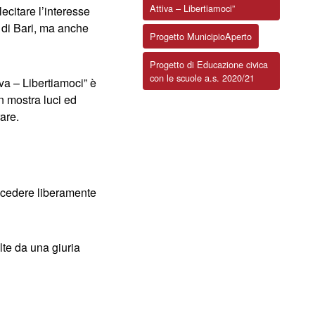
Attiva – Libertiamoci”
lecitare l’interesse
i di Bari, ma anche
Progetto MunicipioAperto
Progetto di Educazione civica
con le scuole a.s. 2020/21
va – Libertiamoci” è
in mostra luci ed
rare.
accedere liberamente
lte da una giuria