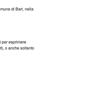
omune di Bari, nella
sì per esprimere
t), o anche soltanto