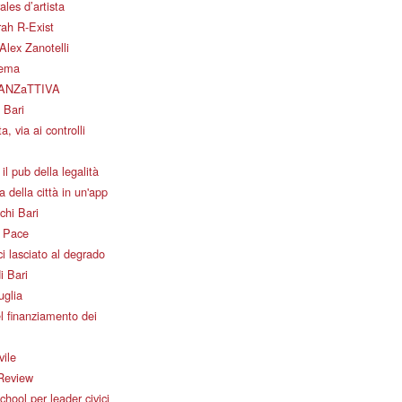
les d’artista
ah R-Exist
Alex Zanotelli
nema
ANZaTTIVA
 Bari
a, via ai controlli
il pub della legalità
 della città in un'app
chi Bari
i Pace
i lasciato al degrado
i Bari
uglia
l finanziamento dei
vile
Review
ool per leader civici