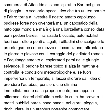
sommersa di Atlantide si siano ispirati a Bari nei giorni
di pioggia. Lo scenario apocalittico che tra un temporale
e l’altro torna a investire il nostro amato capoluogo
pugliese forse non diventerà mai un caposaldo della
mitologia mondiale ma è già una barzelletta consolidata
per i pedoni baresi. Tra strade bloccate, automobilisti
fuori controllo e ponti allagati, i cittadini che scelgono le
proprie gambe come mezzo di locomozione, affrontano
le giornate piovose con il coraggio dei gladiatori romani
e l’equipaggiamento di esploratori persi nelle giungle
selvagge. Il pedone barese tipico si alza la mattina e
controlla le condizioni meteorologiche e, se fuori
imperversa un temporale, si lascia sfiorare dall’idea di
prendere l’autobus, pensiero che elimina
immediatamente dalla propria mente, non appena
affiorano i ricordi dell’ultima volta in cui ci ha provato. I
mezzi pubblici baresi sono banditi nei giorni pioggia,
rinchiudersi in un autobus potrebbe comportare il