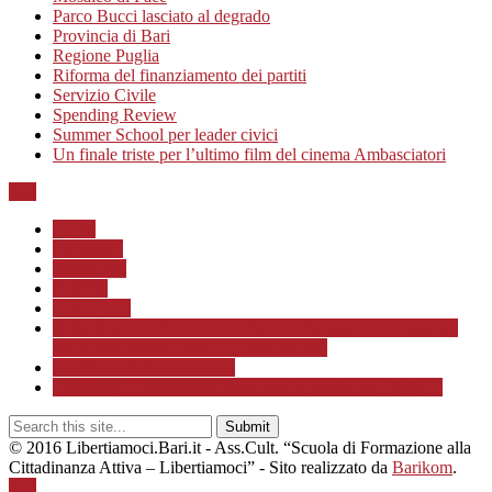
Parco Bucci lasciato al degrado
Provincia di Bari
Regione Puglia
Riforma del finanziamento dei partiti
Servizio Civile
Spending Review
Summer School per leader civici
Un finale triste per l’ultimo film del cinema Ambasciatori
Top
Home
Chi siamo
Redazione
Contatti
LINK Utili
ASSOCIAZIONE CULTURALE “Scuola di Formazione
alla Cittadinanza Attiva – Libertiamoci”
Progetto MunicipioAperto
Progetto di Educazione civica con le scuole a.s. 2020/21
© 2016 Libertiamoci.Bari.it - Ass.Cult. “Scuola di Formazione alla
Cittadinanza Attiva – Libertiamoci” - Sito realizzato da
Barikom
.
Top