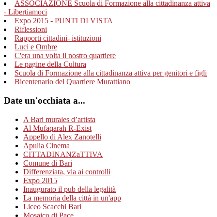
ASSOCIAZIONE Scuola di Formazione alla cittadinanza attiva
- Libertiamoci
Expo 2015 - PUNTI DI VISTA
Riflessioni
Rapporti cittadini- istituzioni
Luci e Ombre
C'era una volta il nostro quartiere
Le pagine della Cultura
Scuola di Formazione alla cittadinanza attiva per genitori e figli
Bicentenario del Quartiere Murattiano
Date un'occhiata a...
A Bari murales d’artista
Al Mufaqarah R-Exist
Appello di Alex Zanotelli
Apulia Cinema
CITTADINANZaTTIVA
Comune di Bari
Differenziata, via ai controlli
Expo 2015
Inaugurato il pub della legalità
La memoria della città in un'app
Liceo Scacchi Bari
Mosaico di Pace