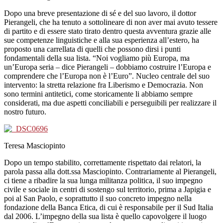
Dopo una breve presentazione di sé e del suo lavoro, il dottor
Pierangeli, che ha tenuto a sottolineare di non aver mai avuto tessere
di partito e di essere stato tirato dentro questa avventura grazie alle
sue competenze linguistiche e alla sua esperienza all’estero, ha
proposto una carrellata di quelli che possono dirsi i punti
fondamentali della sua lista. “Noi vogliamo più Europa, ma
un’Europa seria – dice Pierangeli – dobbiamo costruire l’Europa e
comprendere che l’Europa non è l’Euro”. Nucleo centrale del suo
intervento: la stretta relazione fra Liberismo e Democrazia. Non
sono termini antitetici, come storicamente li abbiamo sempre
considerati, ma due aspetti conciliabili e perseguibili per realizzare il
nostro futuro.
Teresa Masciopinto
Dopo un tempo stabilito, correttamente rispettato dai relatori, la
parola passa alla dott.ssa Masciopinto. Contrariamente al Pierangeli,
ci tiene a ribadire la sua lunga militanza politica, il suo impegno
civile e sociale in centri di sostengo sul territorio, prima a Japigia e
poi al San Paolo, e soprattutto il suo concreto impegno nella
fondazione della Banca Etica, di cui è responsabile per il Sud Italia
dal 2006. L’impegno della sua lista è quello capovolgere il luogo