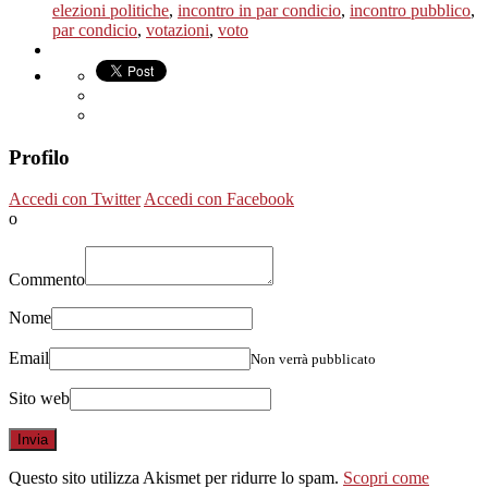
elezioni politiche
,
incontro in par condicio
,
incontro pubblico
,
par condicio
,
votazioni
,
voto
Profilo
Accedi con Twitter
Accedi con Facebook
o
Commento
Nome
Email
Non verrà pubblicato
Sito web
Questo sito utilizza Akismet per ridurre lo spam.
Scopri come