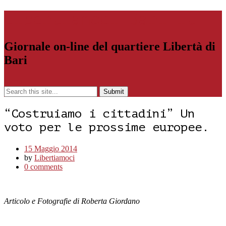
Libertiamoci.Bari.it
Giornale on-line del quartiere Libertà di
Bari
Menu
“Costruiamo i cittadini” Un
voto per le prossime europee.
15 Maggio 2014
by
Libertiamoci
0 comments
Articolo e Fotografie di Roberta Giordano