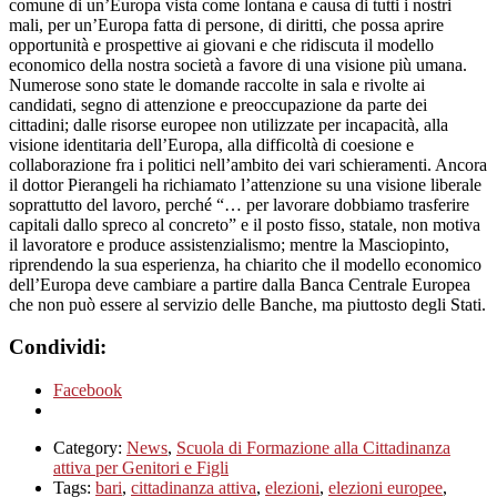
comune di un’Europa vista come lontana e causa di tutti i nostri
mali, per un’Europa fatta di persone, di diritti, che possa aprire
opportunità e prospettive ai giovani e che ridiscuta il modello
economico della nostra società a favore di una visione più umana.
Numerose sono state le domande raccolte in sala e rivolte ai
candidati, segno di attenzione e preoccupazione da parte dei
cittadini; dalle risorse europee non utilizzate per incapacità, alla
visione identitaria dell’Europa, alla difficoltà di coesione e
collaborazione fra i politici nell’ambito dei vari schieramenti. Ancora
il dottor Pierangeli ha richiamato l’attenzione su una visione liberale
soprattutto del lavoro, perché “… per lavorare dobbiamo trasferire
capitali dallo spreco al concreto” e il posto fisso, statale, non motiva
il lavoratore e produce assistenzialismo; mentre la Masciopinto,
riprendendo la sua esperienza, ha chiarito che il modello economico
dell’Europa deve cambiare a partire dalla Banca Centrale Europea
che non può essere al servizio delle Banche, ma piuttosto degli Stati.
Condividi:
Facebook
Category:
News
,
Scuola di Formazione alla Cittadinanza
attiva per Genitori e Figli
Tags:
bari
,
cittadinanza attiva
,
elezioni
,
elezioni europee
,